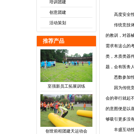
培训团建
创意团建
高度安全
活动策划
传统竞技体育
的教训，对器
推荐产品
需求有这么的
类，木质类器
题，会有医务
悉数参加
至强新员工拓展训练
因为传统竞技
会的举行就起
的意图便是以
够吸引更多没
丰盛互动
创世前程团建天运动会