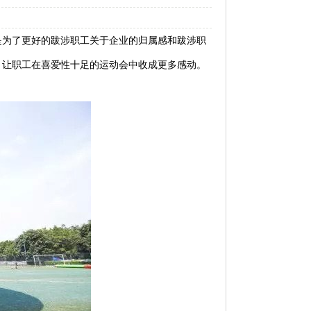
为了更好的跋涉职工关于企业的归属感和跋涉职
，让职工在喜爱性十足的运动会中收成更多感动。