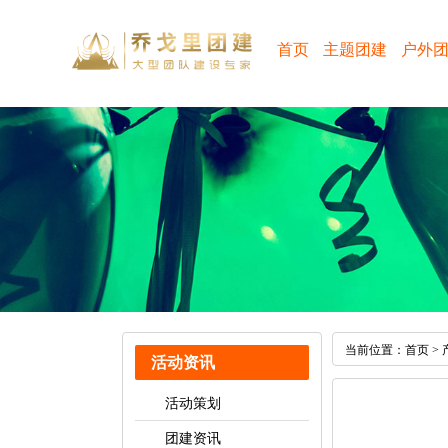
首页
主题团建
户外
当前位置：
首页
>
活动资讯
活动策划
团建资讯