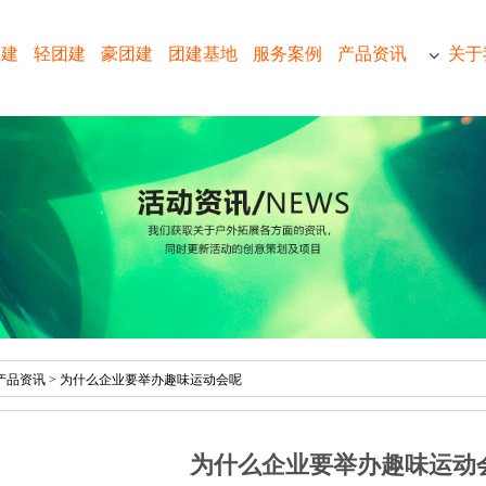
团建
轻团建
豪团建
团建基地
服务案例
产品资讯
关于
产品资讯
>
为什么企业要举办趣味运动会呢
为什么企业要举办趣味运动