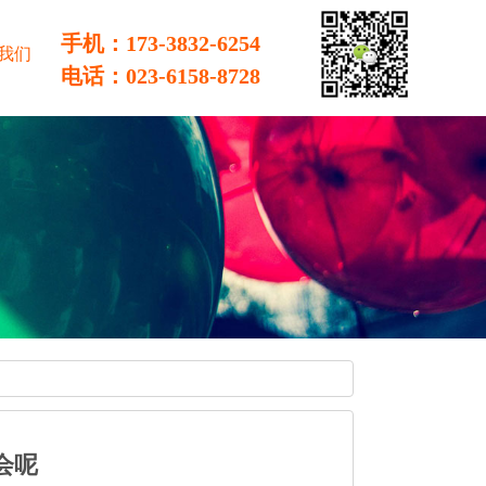
手机：173-3832-6254
我们
电话：023-6158-8728
会呢