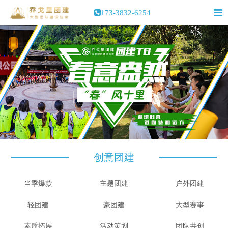
173-3832-6254
创意团建
当季爆款
主题团建
户外团建
轻团建
豪团建
大型赛事
素质拓展
活动策划
团队共创