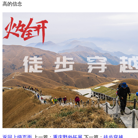
高的信念
返回上级页面
上一篇：
重庆野外拓展
下一篇：
徒步穿越