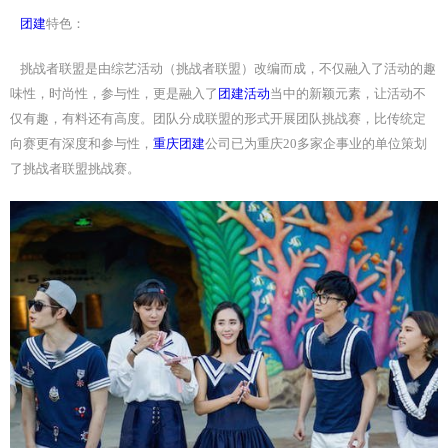
团建
特色：
挑战者联盟是由综艺活动（挑战者联盟）改编而成，不仅融入了活动的趣
味性，时尚性，参与性，更是融入了
团建活动
当中的新颖元素，让活动不
仅有趣，有料还有高度。团队分成联盟的形式开展团队挑战赛，比传统定
向赛更有深度和参与性，
重庆团建
公司已为重庆
20
多家企事业的单位策划
了挑战者联盟挑战赛。