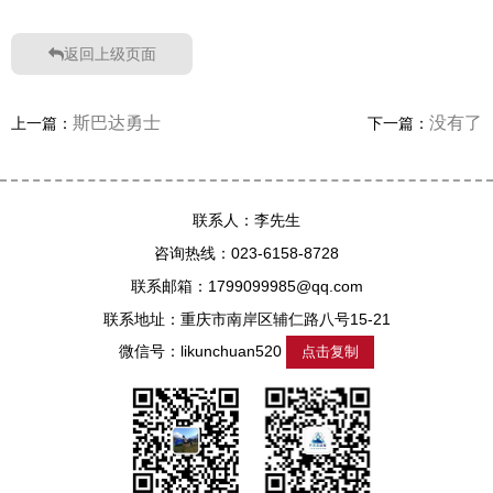
返回上级页面
斯巴达勇士
没有了
上一篇：
下一篇：
联系人：李先生
咨询热线：023-6158-8728
联系邮箱：1799099985@qq.com
联系地址：重庆市南岸区辅仁路八号15-21
微信号：
likunchuan520
点击复制